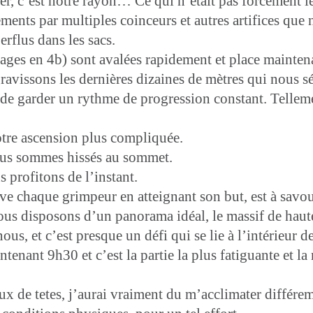
er, c’est notre rayon… Ce qui n’était pas forcément l
nts par multiples coinceurs et autres artifices que n
erflus dans les sacs.
sages en 4b) sont avalées rapidement et place mainten
ravissons les dernières dizaines de mètres qui nous sé
té de garder un rythme de progression constant. Telle
notre ascension plus compliquée.
ous sommes hissés au sommet.
profitons de l’instant.
e chaque grimpeur en atteignant son but, est à savo
 disposons d’un panorama idéal, le massif de haute 
s, et c’est presque un défi qui se lie à l’intérieur de 
ntenant 9h30 et c’est la partie la plus fatiguante et l
aux de tetes, j’aurai vraiment du m’acclimater différe