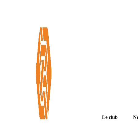
Le club
No