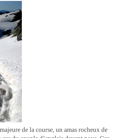
é majeure de la course, un amas rocheux de