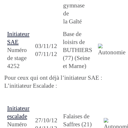
gymnase
de
la Gaîté
Initiateur
Base de
SAE
loisirs de
03/11/12
Numéro
BUTHIERS
07/11/12
de stage
(77) (Seine
4252
et Marne)
Pour ceux qui ont déjà l’initiateur SAE :
L’initiateur Escalade :
Initiateur
escalade
Falaises de
27/10/12
Numéro
Saffres (21)