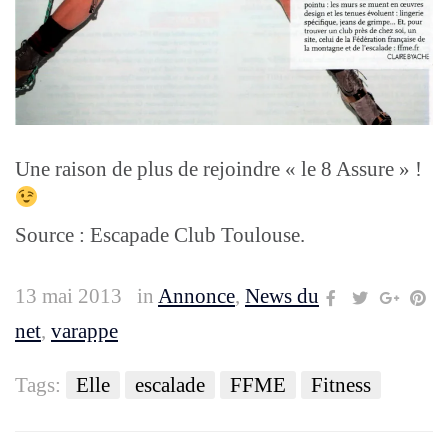
Une raison de plus de rejoindre « le 8 Assure » !
Source : Escapade Club Toulouse.
13 mai 2013
in
Annonce
,
News du
net
,
varappe
Tags:
Elle
escalade
FFME
Fitness